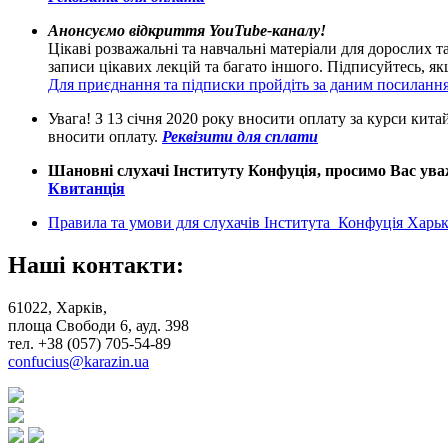
Анонсуємо відкриття YouTube-каналу!
Цікаві розважальні та навчальні матеріали для дорослих т
записи цікавих лекцій та багато іншого. Підписуйтесь, 
Для приєднання та підписки пройдіть за даним посиланн
Увага! З 13 січня 2020 року вносити оплату за курси кит
вносити оплату.
Реквізити для сплати
Шановні слухачі Інституту Конфуція, просимо Вас уваж
Квитанція
Правила та умови для слухачів Інститута Конфуція Харькі
Наші контакти:
61022, Харків,
площа Свободи 6, ауд. 398
тел. +38 (057) 705-54-89
confucius@karazin.ua