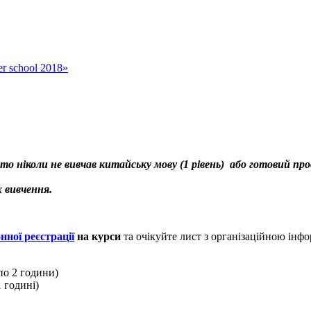
er school 2018»
то ніколи не вивчав китайську мову (1 рівень) або готовий п
 вивчення.
ної реєстрації
на курси
та очікуйте лист з організаційною інф
по 2 години)
1 годині)