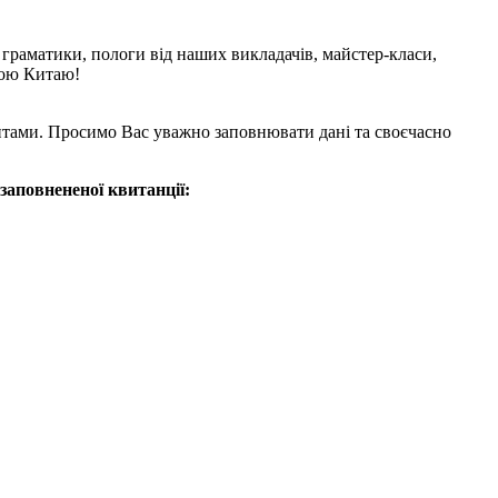
з граматики, пологи від наших викладачів, майстер-класи,
рою Китаю!
ізитами. Просимо Вас уважно заповнювати дані та своєчасно
заповнененої квитанції: