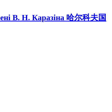
ні В. Н. Каразіна
哈尔科夫国