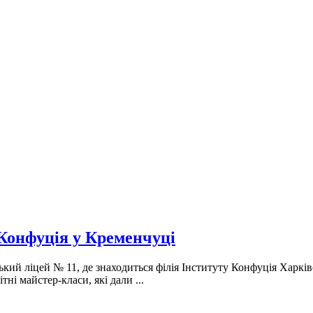
у Конфуція у Кременчуці
кий ліцей № 11, де знаходиться філія Інституту Конфуція Харківс
ні майстер-класи, які дали ...