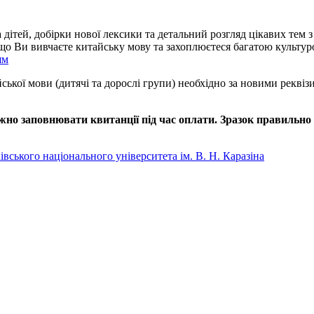
а дітей, добірки нової лексики та детальний розгляд цікавих тем 
якщо Ви вивчаєте китайську мову та захоплюєтеся багатою культу
ям
айської мови (дитячі та дорослі групи) необхідно за новими рекв
но заповнювати квитанції під час оплати. Зразок правильно 
вського національного університета ім. В. Н. Каразіна