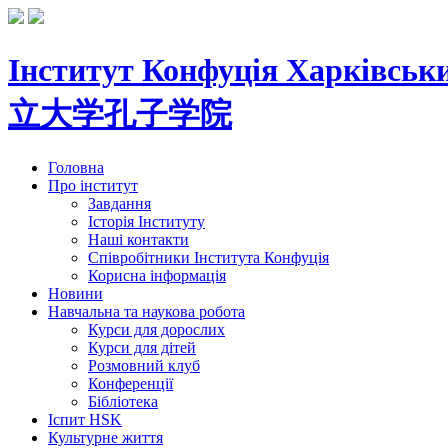
Інститут Конфуція
Харківськи
立大学孔子学院
Головна
Про інститут
Завдання
Історія Інституту
Наші контакти
Співробітники Інститута Конфуція
Корисна інформація
Новини
Навчальна та наукова робота
Курси для дорослих
Курси для дітей
Розмовний клуб
Конференції
Бібліотека
Іспит HSK
Культурне життя