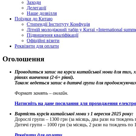
Заходи
Делегації
Наше дозвілля
Поїздки до Китаю
Стипендії Інституту Конфуція
Літній молодіжний табір у Китаї «International summ
Підвищення кваліфікації
Офіційні візити
Реквізити для оплати
Оголошення
Проводиться запис на курси китайської мови для тих, х
рівнях вивчення (2-6+ рівні).
Також ведеться запис в дитячі групи для продовжуючих
Формат занять – онлайн.
Натисніть на дане посилання для проходження електрон
Вартість курсів китайської мови з 1 вересня 2025 року:
Дорослі групи – 1300 грн (за місяць, два рази на тиждень 
Дитячі групи – 1000 грн (за місяць, 2 рази на тиждень по 
Реквізити для оплати