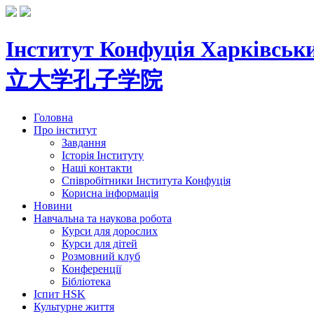
Інститут Конфуція
Харківськи
立大学孔子学院
Головна
Про інститут
Завдання
Історія Інституту
Наші контакти
Співробітники Інститута Конфуція
Корисна інформація
Новини
Навчальна та наукова робота
Курси для дорослих
Курси для дітей
Розмовний клуб
Конференції
Бібліотека
Іспит HSK
Культурне життя