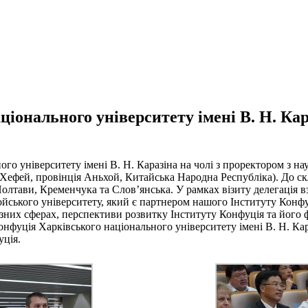
аціонального університету імені В. Н. Ка
ного університету імені В. Н. Каразіна на чолі з проректором з 
Хефей, провінція Аньхой, Китайська Народна Республіка). До ск
Полтави, Кременчука та Слов’янська. У рамках візиту делегація 
хойського університету, який є партнером нашого Інституту Конф
них сферах, перспективи розвитку Інституту Конфуція та його ф
 Конфуція Харківського національного університету імені В. Н. К
уція.