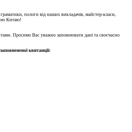
з граматики, пологи від наших викладачів, майстер-класи,
рою Китаю!
ізитами. Просимо Вас уважно заповнювати дані та своєчасно
заповнененої квитанції: