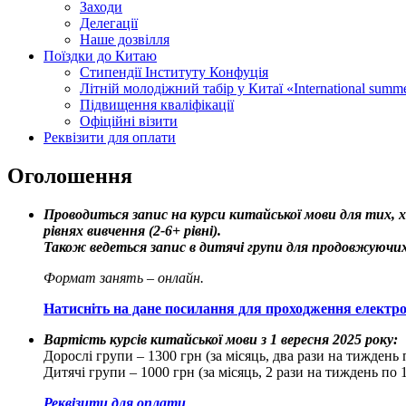
Заходи
Делегації
Наше дозвілля
Поїздки до Китаю
Стипендії Інституту Конфуція
Літній молодіжний табір у Китаї «International summ
Підвищення кваліфікації
Офіційні візити
Реквізити для оплати
Оголошення
Проводиться запис на курси китайської мови для тих, х
рівнях вивчення (2-6+ рівні).
Також ведеться запис в дитячі групи для продовжуючих
Формат занять – онлайн.
Натисніть на дане посилання для проходження електрон
Вартість курсів китайської мови з 1 вересня 2025 року:
Дорослі групи – 1300 грн (за місяць, два рази на тиждень 
Дитячі групи – 1000 грн (за місяць, 2 рази на тиждень по 
Реквізити для оплати