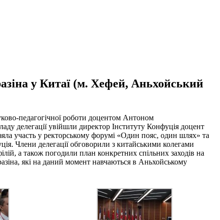
разіна у Китаї (м. Хефей, Аньхойський
науково-педагогічної роботи доцентом Антоном
ладу делегації увійшли директор Інституту Конфуція доцент
взяла участь у ректорському форумі «Один пояс, один шлях» та
уція. Члени делегації обговорили з китайськими колегами
ілій, а також погодили план конкретних спільних заходів на
аразіна, які на даний момент навчаються в Аньхойському