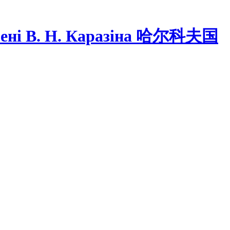
ні В. Н. Каразіна
哈尔科夫国