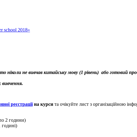
er school 2018»
то ніколи не вивчав китайську мову (1 рівень) або готовий п
 вивчення.
ної реєстрації
на курси
та очікуйте лист з організаційною інф
по 2 години)
1 годині)