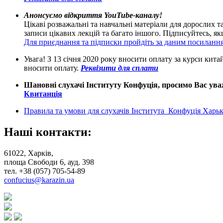
Анонсуємо відкриття YouTube-каналу!
Цікаві розважальні та навчальні матеріали для дорослих т
записи цікавих лекцій та багато іншого. Підписуйтесь, 
Для приєднання та підписки пройдіть за даним посиланн
Увага! З 13 січня 2020 року вносити оплату за курси кит
вносити оплату.
Реквізити для сплати
Шановні слухачі Інституту Конфуція, просимо Вас уваж
Квитанція
Правила та умови для слухачів Інститута Конфуція Харькі
Наші контакти:
61022, Харків,
площа Свободи 6, ауд. 398
тел. +38 (057) 705-54-89
confucius@karazin.ua