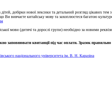
а дітей, добірки нової лексики та детальний розгляд цікавих тем 
якщо Ви вивчаєте китайську мову та захоплюєтеся багатою культу
ям
айської мови (дитячі та дорослі групи) необхідно за новими рекв
но заповнювати квитанції під час оплати. Зразок правильно 
вського національного університета ім. В. Н. Каразіна