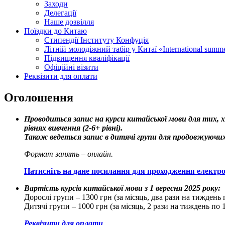
Заходи
Делегації
Наше дозвілля
Поїздки до Китаю
Стипендії Інституту Конфуція
Літній молодіжний табір у Китаї «International summ
Підвищення кваліфікації
Офіційні візити
Реквізити для оплати
Оголошення
Проводиться запис на курси китайської мови для тих, х
рівнях вивчення (2-6+ рівні).
Також ведеться запис в дитячі групи для продовжуючих
Формат занять – онлайн.
Натисніть на дане посилання для проходження електрон
Вартість курсів китайської мови з 1 вересня 2025 року:
Дорослі групи – 1300 грн (за місяць, два рази на тиждень 
Дитячі групи – 1000 грн (за місяць, 2 рази на тиждень по 
Реквізити для оплати