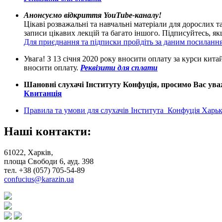
Анонсуємо відкриття YouTube-каналу!
Цікаві розважальні та навчальні матеріали для дорослих т
записи цікавих лекцій та багато іншого. Підписуйтесь, 
Для приєднання та підписки пройдіть за даним посиланн
Увага! З 13 січня 2020 року вносити оплату за курси кит
вносити оплату.
Реквізити для сплати
Шановні слухачі Інституту Конфуція, просимо Вас уваж
Квитанція
Правила та умови для слухачів Інститута Конфуція Харькі
Наші контакти:
61022, Харків,
площа Свободи 6, ауд. 398
тел. +38 (057) 705-54-89
confucius@karazin.ua