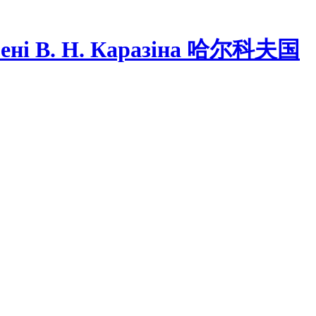
ні В. Н. Каразіна
哈尔科夫国