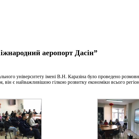
 Міжнародний аеропорт Дасін”
ального університету імені В.Н. Каразіна було проведено розмо
им, він є найважливішою гілкою розвитку економіки всього регіон