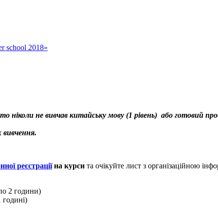
er school 2018»
то ніколи не вивчав китайську мову (1 рівень) або готовий п
 вивчення.
ної реєстрації
на курси
та очікуйте лист з організаційною інф
по 2 години)
1 годині)