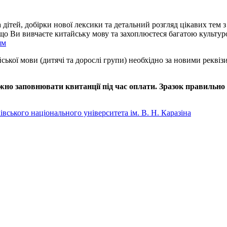
а дітей, добірки нової лексики та детальний розгляд цікавих тем 
якщо Ви вивчаєте китайську мову та захоплюєтеся багатою культу
ям
айської мови (дитячі та дорослі групи) необхідно за новими рекв
но заповнювати квитанції під час оплати. Зразок правильно 
вського національного університета ім. В. Н. Каразіна