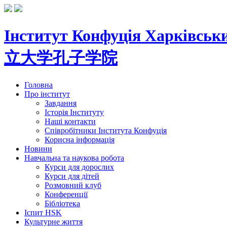
Інститут Конфуція
Харківськи
立大学孔子学院
Головна
Про інститут
Завдання
Історія Інституту
Наші контакти
Співробітники Інститута Конфуція
Корисна інформація
Новини
Навчальна та наукова робота
Курси для дорослих
Курси для дітей
Розмовний клуб
Конференції
Бібліотека
Іспит HSK
Культурне життя