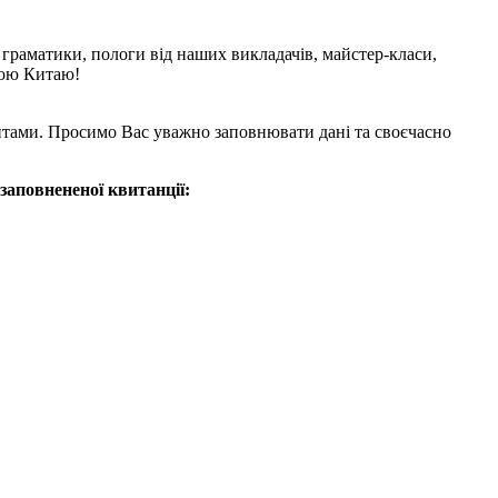
з граматики, пологи від наших викладачів, майстер-класи,
рою Китаю!
ізитами. Просимо Вас уважно заповнювати дані та своєчасно
заповнененої квитанції: