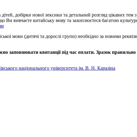
а дітей, добірки нової лексики та детальний розгляд цікавих тем 
якщо Ви вивчаєте китайську мову та захоплюєтеся багатою культу
ям
айської мови (дитячі та дорослі групи) необхідно за новими рекв
но заповнювати квитанції під час оплати. Зразок правильно 
вського національного університета ім. В. Н. Каразіна