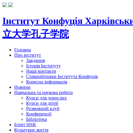
Інститут Конфуція
Харківськи
立大学孔子学院
Головна
Про інститут
Завдання
Історія Інституту
Наші контакти
Співробітники Інститута Конфуція
Корисна інформація
Новини
Навчальна та наукова робота
Курси для дорослих
Курси для дітей
Розмовний клуб
Конференції
Бібліотека
Іспит HSK
Культурне життя