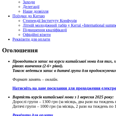
Заходи
Делегації
Наше дозвілля
Поїздки до Китаю
Стипендії Інституту Конфуція
Літній молодіжний табір у Китаї «International summ
Підвищення кваліфікації
Офіційні візити
Реквізити для оплати
Оголошення
Проводиться запис на курси китайської мови для тих, х
рівнях вивчення (2-6+ рівні).
Також ведеться запис в дитячі групи для продовжуючих
Формат занять – онлайн.
Натисніть на дане посилання для проходження електрон
Вартість курсів китайської мови з 1 вересня 2025 року:
Дорослі групи – 1300 грн (за місяць, два рази на тиждень 
Дитячі групи – 1000 грн (за місяць, 2 рази на тиждень по 
Реквізити для оплати