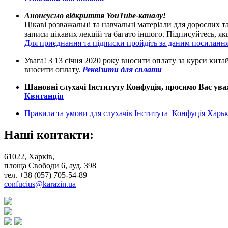
Анонсуємо відкриття YouTube-каналу!
Цікаві розважальні та навчальні матеріали для дорослих т
записи цікавих лекцій та багато іншого. Підписуйтесь, 
Для приєднання та підписки пройдіть за даним посиланн
Увага! З 13 січня 2020 року вносити оплату за курси кит
вносити оплату.
Реквізити для сплати
Шановні слухачі Інституту Конфуція, просимо Вас уваж
Квитанція
Правила та умови для слухачів Інститута Конфуція Харькі
Наші контакти:
61022, Харків,
площа Свободи 6, ауд. 398
тел. +38 (057) 705-54-89
confucius@karazin.ua