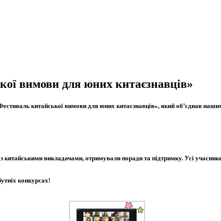
кої вимови для юних китаєзнавців»
«Фестиваль китайської вимови для юних китаєзнавців», який об’єднав наших
я з китайськими викладачами, отримували поради та підтримку. Усі учасник
бутніх конкурсах!