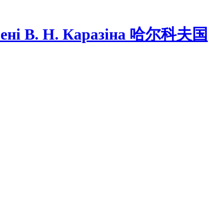
ні В. Н. Каразіна
哈尔科夫国