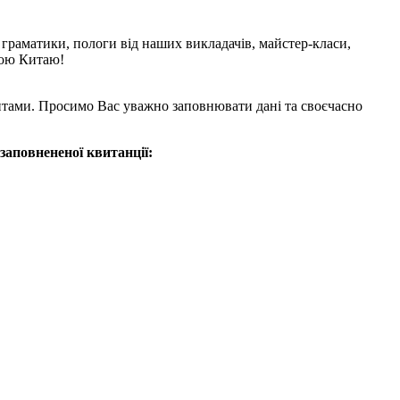
з граматики, пологи від наших викладачів, майстер-класи,
рою Китаю!
ізитами. Просимо Вас уважно заповнювати дані та своєчасно
заповнененої квитанції: