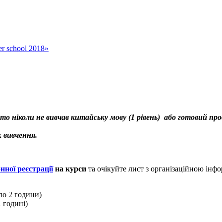
er school 2018»
то ніколи не вивчав китайську мову (1 рівень) або готовий п
 вивчення.
ної реєстрації
на курси
та очікуйте лист з організаційною інф
по 2 години)
1 годині)